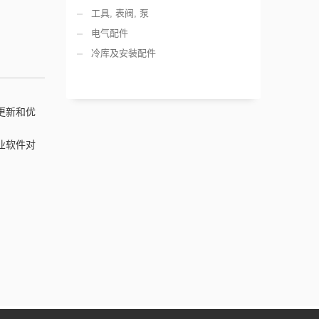
工具, 表阀, 泵
电气配件
冷库及安装配件
更新和优
业软件对